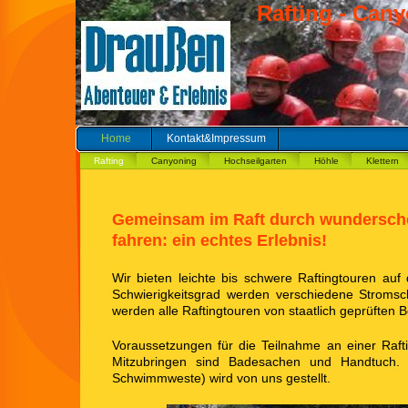
Rafting - Cany
Home
Kontakt&Impressum
Rafting
Canyoning
Hochseilgarten
Höhle
Klettern
Gemeinsam im Raft durch wunderschö
fahren:
ein echtes Erlebnis!
Wi
r bieten leichte bis schwere Raftingtouren auf 
Schwierigkeitsgrad werden verschiedene Stromsc
werden
a
lle Raftingtouren von staatlich geprüften 
Voraussetzungen für die Teilnahme an einer Raft
Mitzubringen sind Badesachen und
Handtuch.
Schwimmweste) wird von uns gestellt.